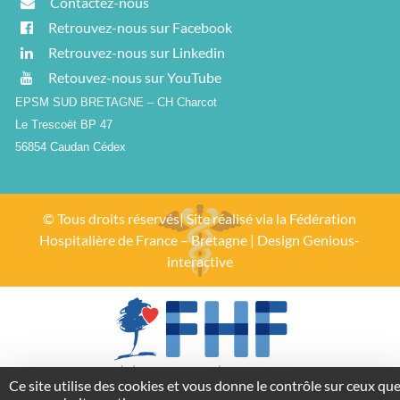
Contactez-nous
Retrouvez-nous sur Facebook
Retrouvez-nous sur Linkedin
Retouvez-nous sur YouTube
EPSM SUD BRETAGNE – CH Charcot
Le Trescoët BP 47
56854 Caudan Cédex
© Tous droits réservés| Site réalisé via la
Fédération
Hospitalière de France – Bretagne
| Design
Genious-
interactive
Ce site utilise des cookies et vous donne le contrôle sur ceux qu