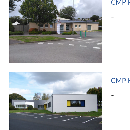
CMP P
…
CMP 
…