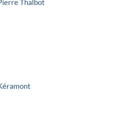
ierre Thalbot
Kéramont