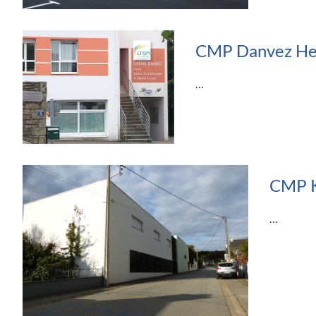
CMP Danvez He
…
CMP 
…