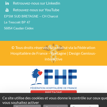
Retrouvez-nous sur Linkedin
Retouvez-nous sur YouTube
EPSM SUD BRETAGNE – CH Charcot
Le Trescoët BP 47
56854 Caudan Cédex
© Tous droits réservés| Site réalisé via la
Fédération
Hospitalière de France – Bretagne
| Design
Genious-
interactive
Ce site utilise des cookies et vous donne le contrôle sur ceux qu
vous souhaitez activer