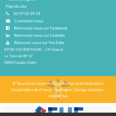
Plan du site
02 97 02 39 39
Contactez-nous
Retrouvez-nous sur Facebook
Retrouvez-nous sur Linkedin
Retouvez-nous sur YouTube
EPSM SUD BRETAGNE – CH Charcot
Le Trescoët BP 47
56854 Caudan Cédex
© Tous droits réservés| Site réalisé via la
Fédération
Hospitalière de France – Bretagne
| Design
Genious-
interactive